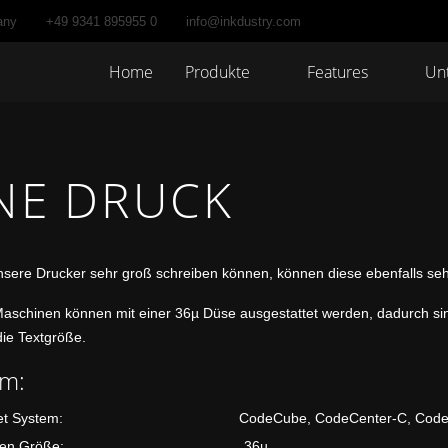
any
+49 9341 895955 0
info@inkdustry.com
Home
Produkte
Features
Un
INE DRUCK
nsere Drucker sehr groß schreiben können, können diese ebenfalls sehr
aschinen können mit einer 36µ Düse ausgestattet werden, dadurch sind 
die Textgröße.
em:
kjet System: CodeCube, CodeCenter-C, CodeCe
üsen Größe: 36µ