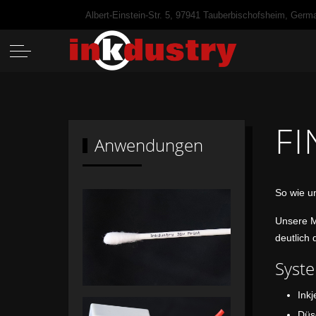
Albert-Einstein-Str. 5, 97941 Tauberbischofsheim, Germ
Off-Canvas Toggle
F
Anwendungen
So wie u
Unsere M
deutlich 
Syst
In
D