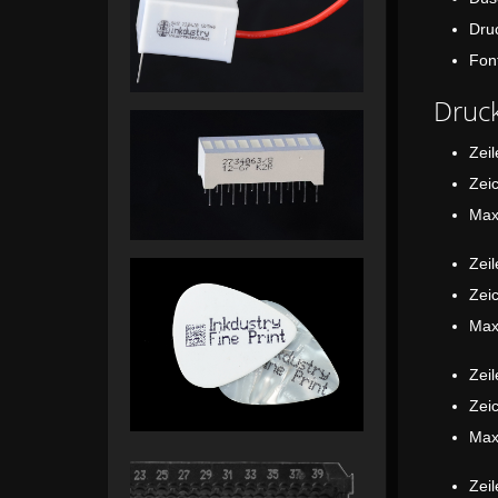
Dr
Fo
Druck
Z
Ma
Z
Ma
Z
Ma