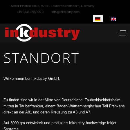
Albert-Einstein-Str. 5, 97941 Tauberbischofsheim, Germany
+49 9341 895955 0
info@inkdustry.com
Sprache auswählen
Off-
STANDORT
Willkommen bei Inkdustry GmbH.
Zu finden sind wir in der Mitte von Deutschland, Tauberbischhofsheim,
mitten in Tauberfranken, einem Baden-Württembergischen Teil Frankens
direkt an der A81 und deren Kreuzung zu A3 und A7.
Auf 3000 qm entwickelt und produziert Inkdustry hochwertige Inkjet
Systeme.